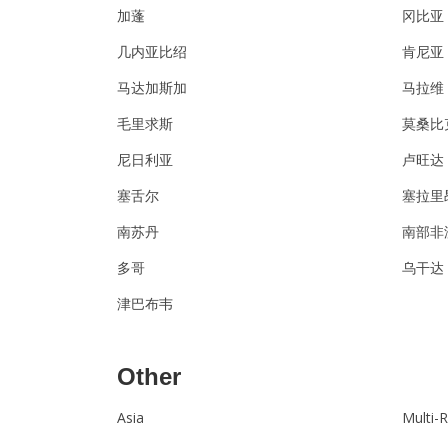
加蓬
冈比亚
几内亚比绍
肯尼亚
马达加斯加
马拉维
毛里求斯
莫桑比
尼日利亚
卢旺达
塞舌尔
塞拉里
南苏丹
南部非
多哥
乌干达
津巴布韦
Other
Asia
Multi-