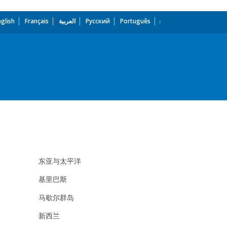
nglish
Français
العربية
Русский
Português
dropdown
东亚与太平洋
基里巴斯
马歇尔群岛
新西兰