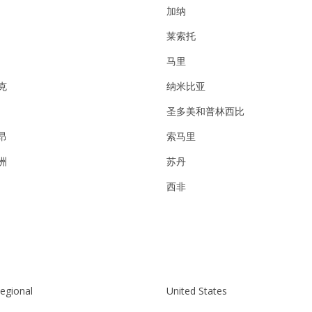
加纳
莱索托
马里
克
纳米比亚
圣多美和普林西比
昂
索马里
洲
苏丹
西非
Regional
United States