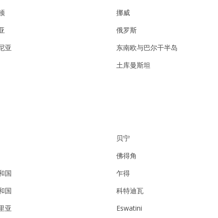
顿
挪威
亚
俄罗斯
尼亚
东南欧与巴尔干半岛
土库曼斯坦
贝宁
佛得角
和国
乍得
和国
科特迪瓦
里亚
Eswatini