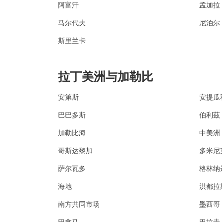
阿富汗
孟加拉
马尔代夫
尼泊尔
斯里兰卡
拉丁美洲与加勒比
安第斯
安提瓜
巴巴多斯
伯利茲
加勒比海
中美洲
哥斯达黎加
多米尼
萨尔瓦多
格林纳
海地
洪都拉
南方共同市场
墨西哥
巴拿马
巴拉圭