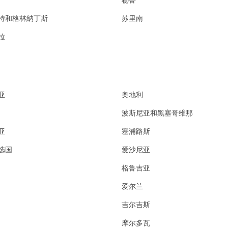
特和格林納丁斯
苏里南
拉
亚
奥地利
波斯尼亚和黑塞哥维那
亚
塞浦路斯
选国
爱沙尼亚
格鲁吉亚
爱尔兰
吉尔吉斯
摩尔多瓦