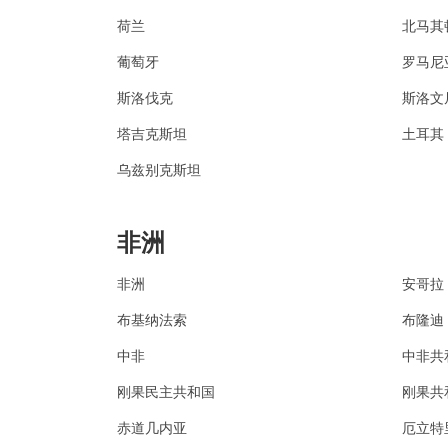
荷兰
北马其
葡萄牙
罗马尼
斯洛伐克
斯洛文
塔吉克斯坦
土耳其
乌兹别克斯坦
非洲
非洲
安哥拉
布基纳法索
布隆迪
中非
中非共
刚果民主共和国
刚果共
赤道几内亚
厄立特