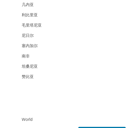
几内亚
利比里亚
毛里塔尼亚
尼日尔
塞内加尔
南非
坦桑尼亚
赞比亚
World