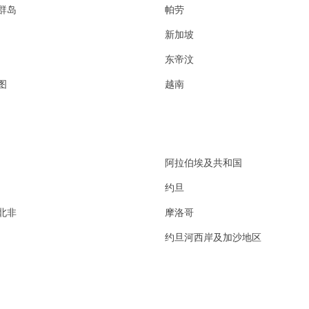
群岛
帕劳
新加坡
东帝汶
图
越南
阿拉伯埃及共和国
约旦
北非
摩洛哥
约旦河西岸及加沙地区