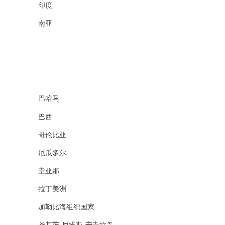
印度
南亚
巴哈马
巴西
哥伦比亚
厄瓜多尔
圭亚那
拉丁美洲
加勒比海组织国家
圣基茨-尼维斯-安圭拉岛