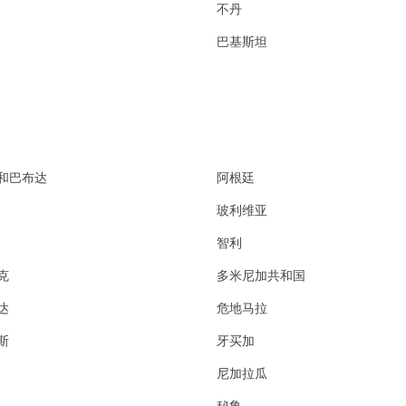
不丹
巴基斯坦
和巴布达
阿根廷
玻利维亚
智利
克
多米尼加共和国
达
危地马拉
斯
牙买加
尼加拉瓜
秘鲁