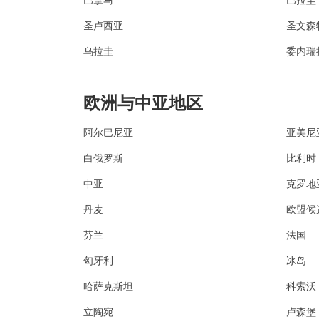
圣卢西亚
圣文森
乌拉圭
委内瑞
欧洲与中亚地区
阿尔巴尼亚
亚美尼
白俄罗斯
比利时
中亚
克罗地
丹麦
欧盟候
芬兰
法国
匈牙利
冰岛
哈萨克斯坦
科索沃
立陶宛
卢森堡