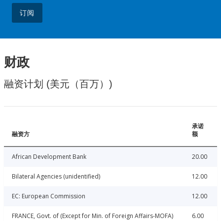
订阅
财政
融资计划 (美元（百万）)
承诺
融资方
额
African Development Bank
20.00
Bilateral Agencies (unidentified)
12.00
EC: European Commission
12.00
FRANCE, Govt. of (Except for Min. of Foreign Affairs-MOFA)
6.00