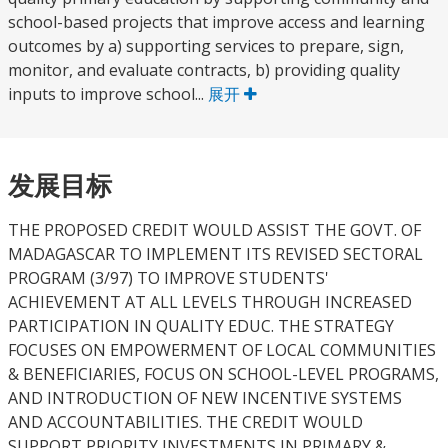
school-based projects that improve access and learning
outcomes by a) supporting services to prepare, sign,
monitor, and evaluate contracts, b) providing quality
inputs to improve school...
展开
发展目标
THE PROPOSED CREDIT WOULD ASSIST THE GOVT. OF
MADAGASCAR TO IMPLEMENT ITS REVISED SECTORAL
PROGRAM (3/97) TO IMPROVE STUDENTS'
ACHIEVEMENT AT ALL LEVELS THROUGH INCREASED
PARTICIPATION IN QUALITY EDUC. THE STRATEGY
FOCUSES ON EMPOWERMENT OF LOCAL COMMUNITIES
& BENEFICIARIES, FOCUS ON SCHOOL-LEVEL PROGRAMS,
AND INTRODUCTION OF NEW INCENTIVE SYSTEMS
AND ACCOUNTABILITIES. THE CREDIT WOULD
SUPPORT PRIORITY INVESTMENTS IN PRIMARY &