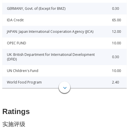
GERMANY, Govt. of (Except for BMZ)
0.30
IDA Credit
65.00
JAPAN: Japan International Cooperation Agency (JICA)
12.00
OPEC FUND
10.00
UK: British Department for International Development
0.30
(DFID)
UN Children's Fund
10.00
World Food Program
2.40
Ratings
实施评级