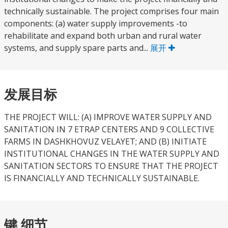
technically sustainable. The project comprises four main
components: (a) water supply improvements -to
rehabilitate and expand both urban and rural water
systems, and supply spare parts and...
展开
发展目标
THE PROJECT WILL: (A) IMPROVE WATER SUPPLY AND
SANITATION IN 7 ETRAP CENTERS AND 9 COLLECTIVE
FARMS IN DASHKHOVUZ VELAYET; AND (B) INITIATE
INSTITUTIONAL CHANGES IN THE WATER SUPPLY AND
SANITATION SECTORS TO ENSURE THAT THE PROJECT
IS FINANCIALLY AND TECHNICALLY SUSTAINABLE.
键 细节