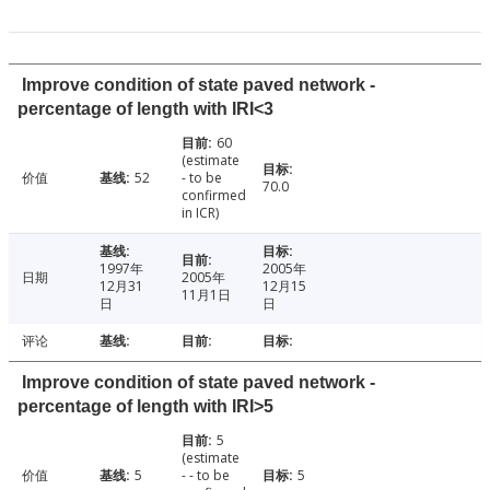
Improve condition of state paved network -
percentage of length with IRI<3
60
(estimate
价值
52
- to be
70.0
confirmed
in ICR)
1997年
2005年
日期
2005年
12月31
12月15
11月1日
日
日
评论
Improve condition of state paved network -
percentage of length with IRI>5
5
(estimate
价值
5
- - to be
5