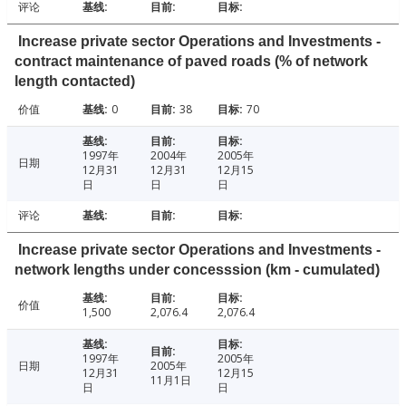
评论
Increase private sector Operations and Investments -
contract maintenance of paved roads (% of network
length contacted)
价值
0
38
70
1997年
2004年
2005年
日期
12月31
12月31
12月15
日
日
日
评论
Increase private sector Operations and Investments -
network lengths under concesssion (km - cumulated)
价值
1,500
2,076.4
2,076.4
1997年
2005年
日期
2005年
12月31
12月15
11月1日
日
日