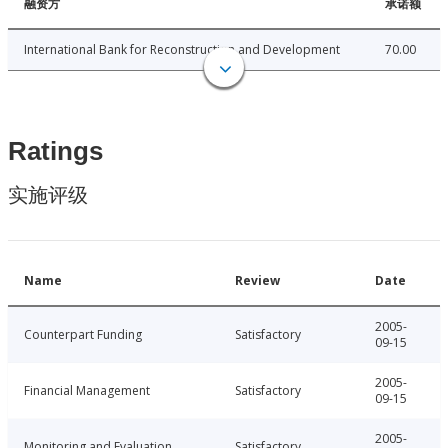
融资方
承诺额
International Bank for Reconstruction and Development
70.00
Ratings
实施评级
Name
Review
Date
2005-
Counterpart Funding
Satisfactory
09-15
2005-
Financial Management
Satisfactory
09-15
2005-
Monitoring and Evaluation
Satisfactory