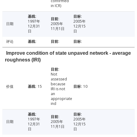
confirmed
in ICR)
1997年
2005年
日期
2005年
12月31
12月15
11月1日
日
日
评论
Improve condition of state unpaved network - average
roughness (IRI)
Not
assessed
because
价值
15
10
IRI is not
an
appropriate
ind
1997年
2005年
日期
2005年
12月31
12月15
11月1日
日
日