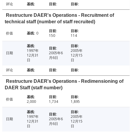
评论
Restructure DAER's Operations - Recruitment of
technical staff (number of staff recruited)
价值
0
150
114
1997年
2005年
日期
2005年6
12月31
12月15
月6日
日
日
评论
Restructure DAER's Operations - Redimensioning of
DAER Staff (staff number)
价值
2,000
1,734
1,895
1997年
2005年
日期
2005年6
12月31
12月15
月6日
日
日