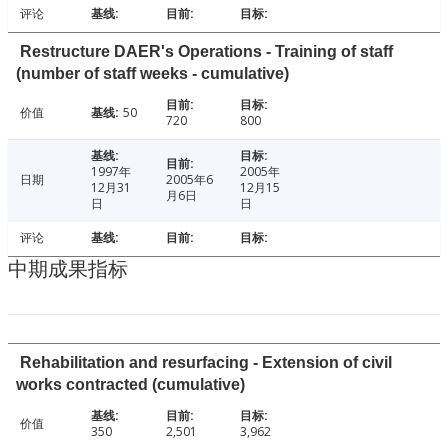
评论
Restructure DAER's Operations - Training of staff
(number of staff weeks - cumulative)
价值
50
720
800
1997年
2005年
日期
2005年6
12月31
12月15
月6日
日
日
评论
中期成果指标
Rehabilitation and resurfacing - Extension of civil
works contracted (cumulative)
价值
350
2,501
3,962