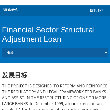
我们做什么
版本:
ZH
dropdown
Financial Sector Structural
Adjustment Loan
发展目标
THE PROJECT IS DESIGNED TO REFORM AND REINFORCE
THE REGULATORY AND LEGAL FRAMEWORK FOR BANKS
AND ASSIST IN THE RESTRUCTURING OF ONE OR MORE
LARGE BANKS. In December 1999, a loan extension was
granted. A further extension of restructuring is under