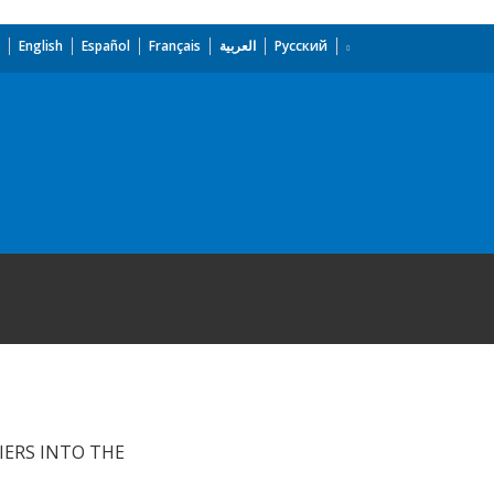
English
Español
Français
العربية
Русский
IERS INTO THE