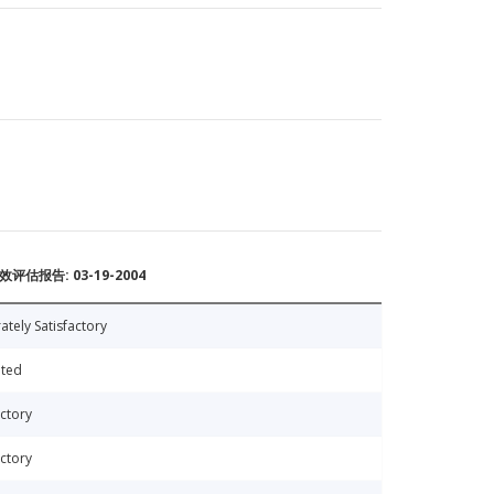
评估报告: 03-19-2004
tely Satisfactory
ated
actory
actory