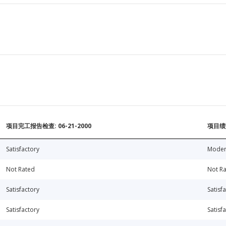
项目完工报告检查: 06-21-2000
项目绩效
Satisfactory
Modera
Not Rated
Not R
Satisfactory
Satisf
Satisfactory
Satisf