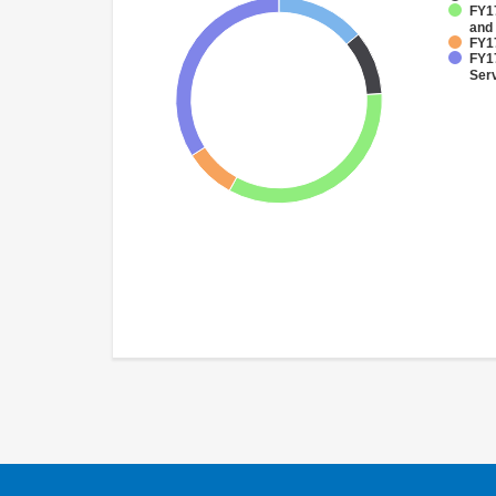
FY1
and 
FY17
FY17
Ser