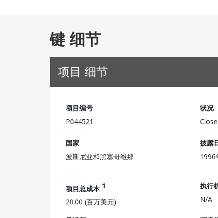
键 细节
项目 细节
项目编号
状况
P044521
Close
国家
披露
波斯尼亚和黑塞哥维那
199
1
执行
项目总成本
N/A
20.00 (百万美元)