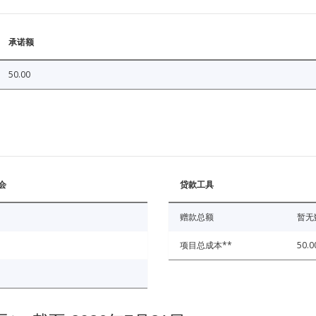
承诺额
50.00
会
贷款工具
赠款总额
暂无
项目总成本**
50.0