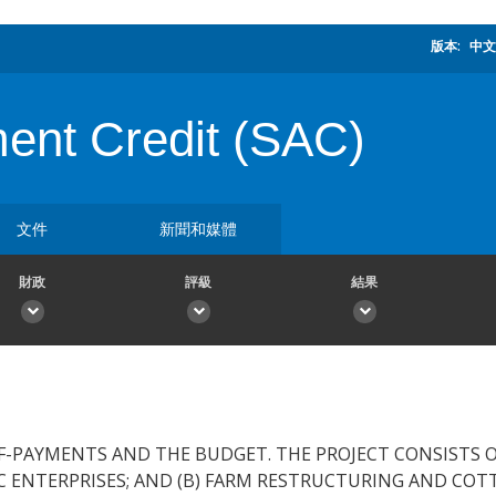
版本:
中文
ment Credit (SAC)
文件
新聞和媒體
財政
評級
結果
F-PAYMENTS AND THE BUDGET. THE PROJECT CONSISTS 
IC ENTERPRISES; AND (B) FARM RESTRUCTURING AND CO