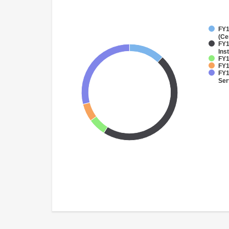
FY1
(Ce
FY1
Inst
FY1
FY1
FY1
Ser