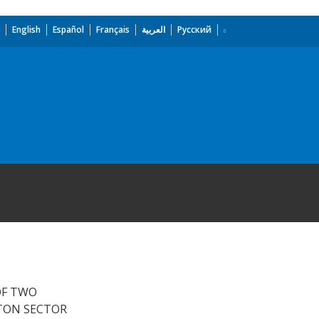
English
Español
Français
العربية
Русский
OF TWO
TTON SECTOR