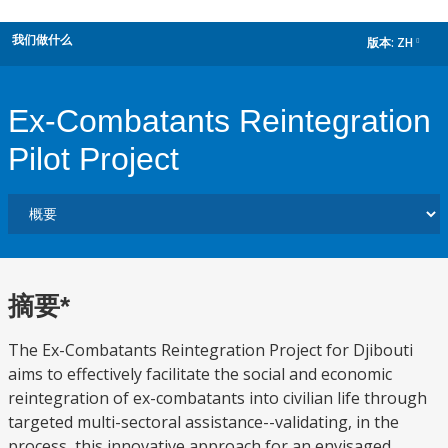
我们做什么
版本:
ZH
dropdown
Ex-Combatants Reintegration
Pilot Project
摘要*
The Ex-Combatants Reintegration Project for Djibouti
aims to effectively facilitate the social and economic
reintegration of ex-combatants into civilian life through
targeted multi-sectoral assistance--validating, in the
process, this innovative approach for an envisaged