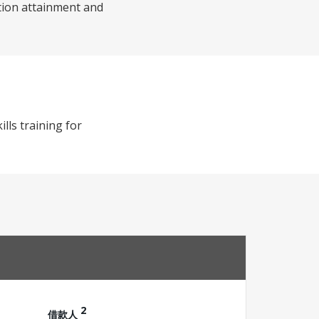
tion attainment and
lls training for
2
借款人