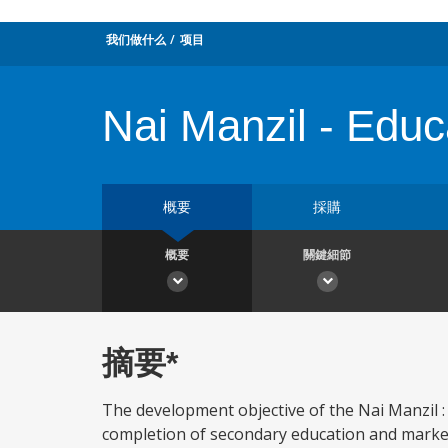
我们做什么
项目
Nai Manzil - Educa
概要
採購
概要
關鍵細節
摘要*
The development objective of the Nai Manzil : 
completion of secondary education and market