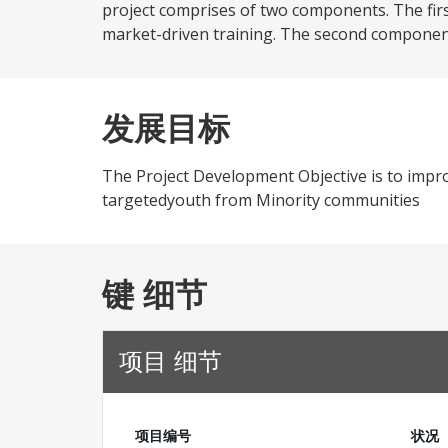
project comprises of two components. The fir
market-driven training. The second component,
发展目标
The Project Development Objective is to impro
targetedyouth from Minority communities
键 细节
项目 细节
项目编号
状况