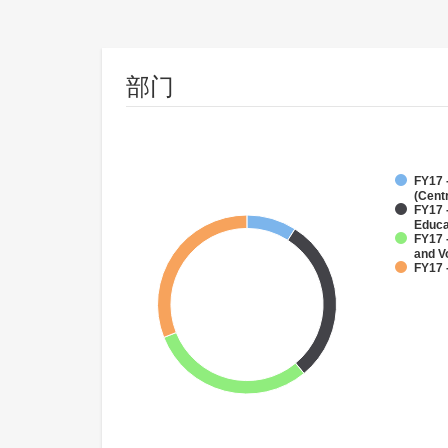
部门
FY17 
(Cent
FY17 
Educa
FY17 
and V
FY17 -