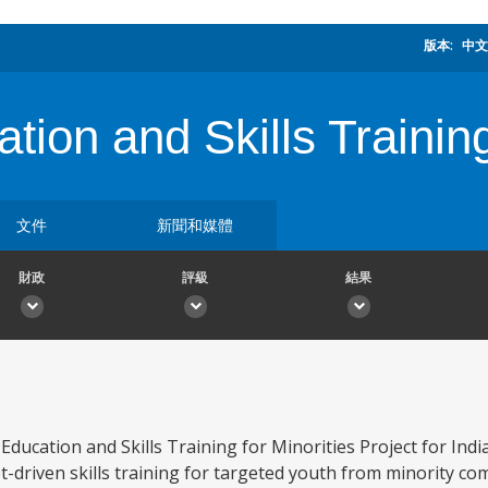
版本:
中文
tion and Skills Training
文件
新聞和媒體
財政
評級
結果
Education and Skills Training for Minorities Project for Indi
-driven skills training for targeted youth from minority co