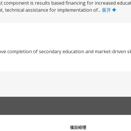
st component is results based financing for increased educa
 technical assistance for implementation of...
展开
ve completion of secondary education and market-driven ski
项目经理