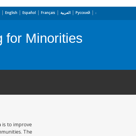
English
Español
Français
العربية
Русский
 for Minorities
a is to improve
mmunities. The