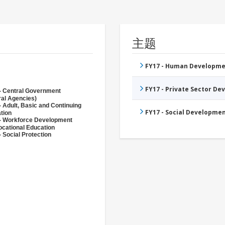
主题
FY17 - Human Developme
FY17 - Private Sector D
- Central Government
ral Agencies)
- Adult, Basic and Continuing
FY17 - Social Developme
tion
- Workforce Development
ocational Education
 Social Protection