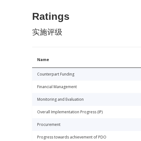
Ratings
实施评级
Name
Counterpart Funding
Financial Management
Monitoring and Evaluation
Overall Implementation Progress (IP)
Procurement
Progress towards achievement of PDO