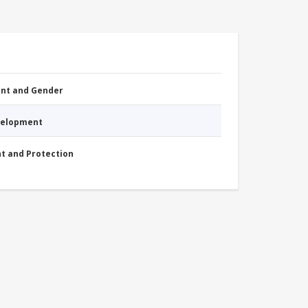
nt and Gender
evelopment
nt and Protection