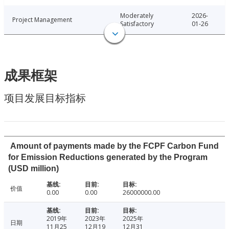
Moderately
2026-
Project Management
Satisfactory
01-26
成果框架
项目发展目标指标
Amount of payments made by the FCPF Carbon Fund
for Emission Reductions generated by the Program
(USD million)
价值
0.00
0.00
26000000.00
2019年
2023年
2025年
日期
11月25
12月19
12月31