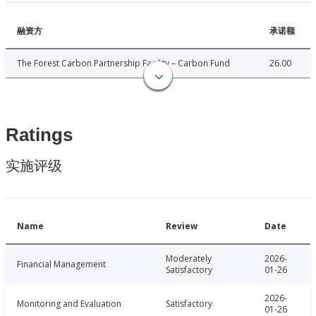
融资方
承诺额
The Forest Carbon Partnership Facility – Carbon Fund
26.00
Ratings
实施评级
Name
Review
Date
Moderately
2026-
Financial Management
Satisfactory
01-26
2026-
Monitoring and Evaluation
Satisfactory
01-26