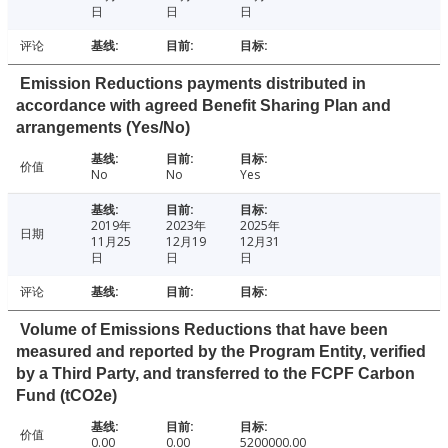
日
日
日
评论
Emission Reductions payments distributed in
accordance with agreed Benefit Sharing Plan and
arrangements (Yes/No)
价值
No
No
Yes
2019年
2023年
2025年
日期
11月25
12月19
12月31
日
日
日
评论
Volume of Emissions Reductions that have been
measured and reported by the Program Entity, verified
by a Third Party, and transferred to the FCPF Carbon
Fund (tCO2e)
价值
0.00
0.00
5200000.00