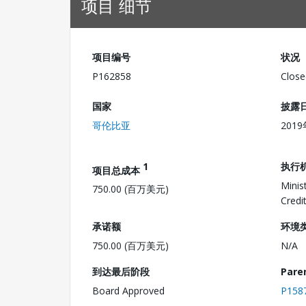
项目 细节
项目编号
状况
P162858
Close
国家
披露
哥伦比亚
201
1
执行
项目总成本
Minis
750.00 (百万美元)
Credi
承诺额
环境
750.00 (百万美元)
N/A
到达最后阶段
Pare
Board Approved
P158