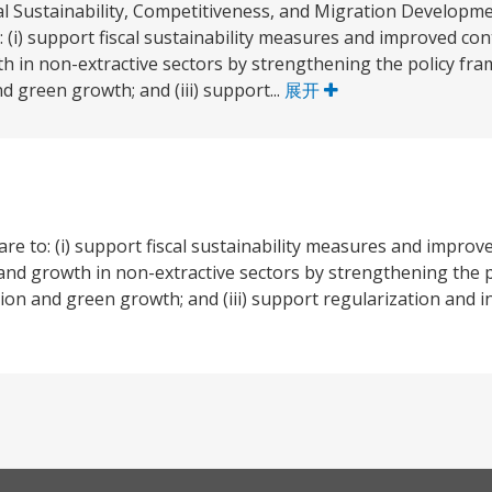
l Sustainability, Competitiveness, and Migration Developme
(i) support fiscal sustainability measures and improved conti
th in non-extractive sectors by strengthening the policy fr
d green growth; and (iii) support...
展开
e to: (i) support fiscal sustainability measures and improv
ty and growth in non-extractive sectors by strengthening the
tion and green growth; and (iii) support regularization and i