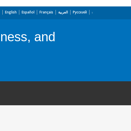
English
Español
Français
العربية
Русский
eness, and