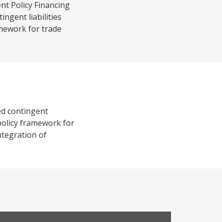
nt Policy Financing
ngent liabilities
amework for trade
ed contingent
 policy framework for
ntegration of