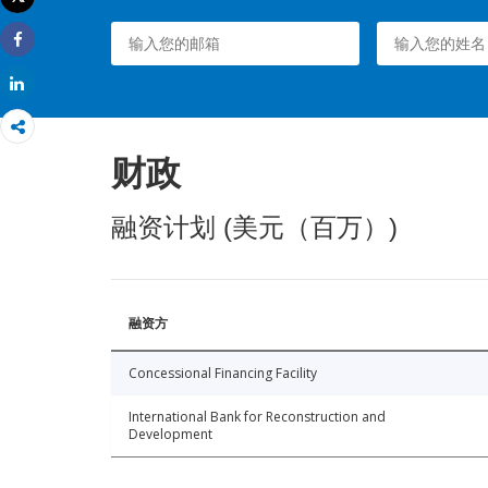
打印
Share
Share
财政
融资计划 (美元（百万）)
融资方
Concessional Financing Facility
International Bank for Reconstruction and
Development