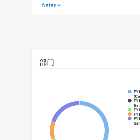
Notes
部门
FY1
(Ce
FY1
Ext
FY1
FY1
FY1
Ser