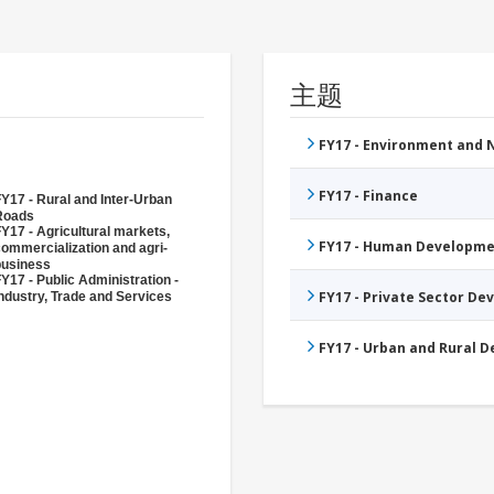
主题
FY17 - Environment and
FY17 - Finance
Y17 - Rural and Inter-Urban
Roads
Y17 - Agricultural markets,
FY17 - Human Developme
ommercialization and agri-
business
Y17 - Public Administration -
FY17 - Private Sector D
ndustry, Trade and Services
FY17 - Urban and Rural 