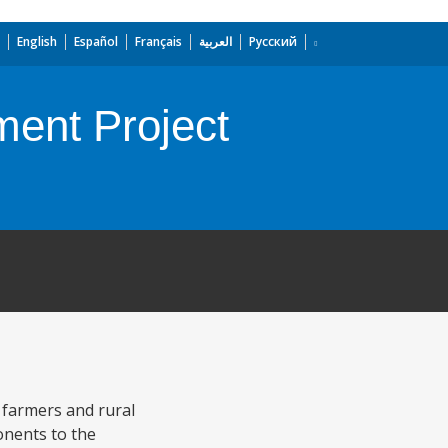
English
Español
Français
العربية
Русский
ent Project
 farmers and rural
onents to the