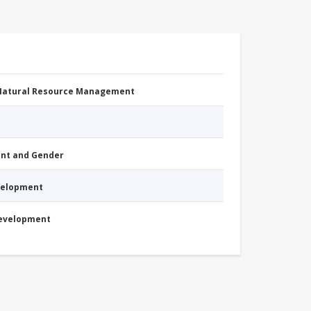
 Natural Resource Management
nt and Gender
evelopment
Development