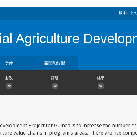
版本:
中文
l Agriculture Developm
文件
新聞和媒體
財政
評級
結果
evelopment Project for Guinea is to increase the number of
lture value-chains in program's areas. There are five comp