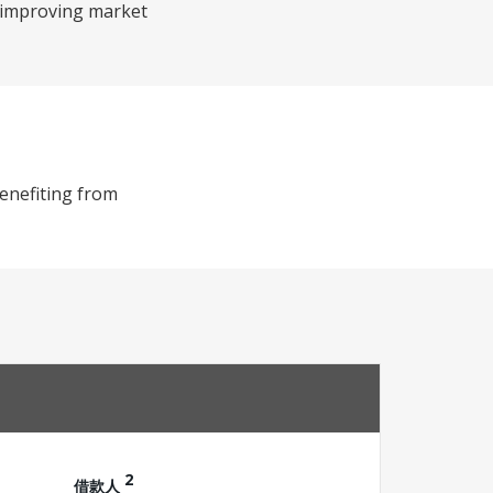
g improving market
enefiting from
2
借款人