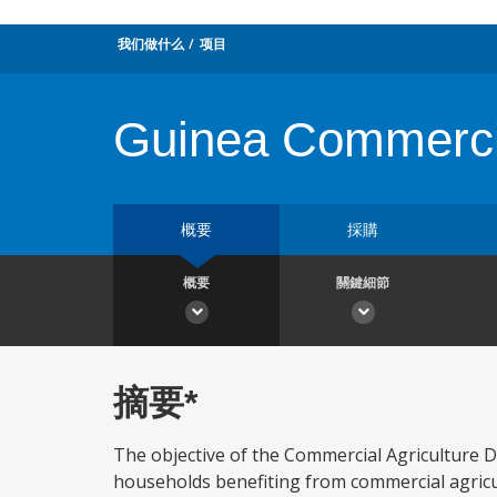
我们做什么
项目
Guinea Commercia
概要
採購
概要
關鍵細節
摘要*
The objective of the Commercial Agriculture D
households benefiting from commercial agricu