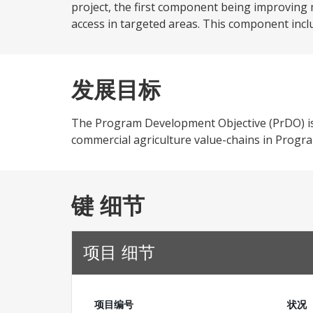
project, the first component being improving
access in targeted areas. This component incl
发展目标
The Program Development Objective (PrDO) is
commercial agriculture value-chains in Progra
键 细节
项目 细节
项目编号
状况