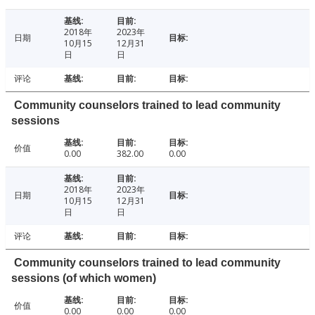
2018年
2023年
日期
10月15
12月31
日
日
评论
Community counselors trained to lead community
sessions
价值
0.00
382.00
0.00
2018年
2023年
日期
10月15
12月31
日
日
评论
Community counselors trained to lead community
sessions (of which women)
价值
0.00
0.00
0.00