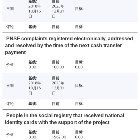
2018年
2023年
日期
10月15
12月31
日
日
评论
PNSF complaints registered electronically, addressed,
and resolved by the time of the next cash transfer
payment
价值
0.00
100.00
0.00
2018年
2023年
日期
10月15
12月31
日
日
评论
People in the social registry that received national
identity cards with the support of the project
价值
0.00
1562.00
0.00