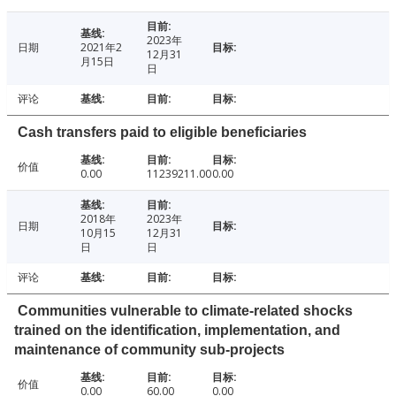
2023年
日期
2021年2
12月31
月15日
日
评论
Cash transfers paid to eligible beneficiaries
价值
0.00
11239211.00
0.00
2018年
2023年
日期
10月15
12月31
日
日
评论
Communities vulnerable to climate-related shocks
trained on the identification, implementation, and
maintenance of community sub-projects
价值
0.00
60.00
0.00