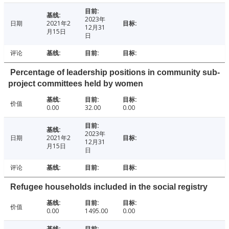
2023年
日期
2021年2
12月31
月15日
日
评论
Percentage of leadership positions in community sub-
project committees held by women
价值
0.00
32.00
0.00
2023年
日期
2021年2
12月31
月15日
日
评论
Refugee households included in the social registry
价值
0.00
1495.00
0.00