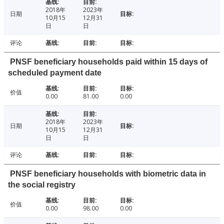
2018年
2023年
日期
10月15
12月31
日
日
评论
PNSF beneficiary households paid within 15 days of
scheduled payment date
价值
0.00
81.00
0.00
2018年
2023年
日期
10月15
12月31
日
日
评论
PNSF beneficiary households with biometric data in
the social registry
价值
0.00
98.00
0.00