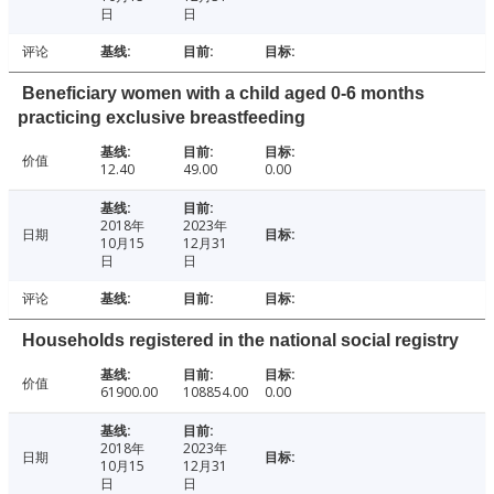
日
日
评论
Beneficiary women with a child aged 0-6 months
practicing exclusive breastfeeding
价值
12.40
49.00
0.00
2018年
2023年
日期
10月15
12月31
日
日
评论
Households registered in the national social registry
价值
61900.00
108854.00
0.00
2018年
2023年
日期
10月15
12月31
日
日