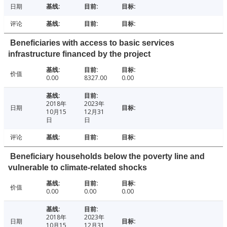
日期
评论
Beneficiaries with access to basic services
infrastructure financed by the project
价值
0.00
8327.00
0.00
2018年
2023年
日期
10月15
12月31
日
日
评论
Beneficiary households below the poverty line and
vulnerable to climate-related shocks
价值
0.00
0.00
0.00
2018年
2023年
日期
10月15
12月31