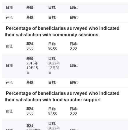
日期
评论
Percentage of beneficiaries surveyed who indicated
their satisfaction with community sessions
价值
0.00
90.00
0.00
2018年
2023年
日期
10月15
12月31
日
日
评论
Percentage of beneficiaries surveyed who indicated
their satisfaction with food voucher support
价值
0.00
97.00
0.00
2023年