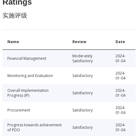
Ratings
实施评级
Name
Review
Date
Moderately
2024-
Financial Management
Satisfactory
01-04
2024-
Monitoring and Evaluation
Satisfactory
01-04
Overall Implementation
2024-
Satisfactory
Progress (IP)
01-04
2024-
Procurement
Satisfactory
01-04
Progress towards achievement
2024-
Satisfactory
of PDO
01-04