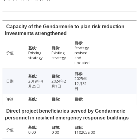
Capacity of the Gendarmerie to plan risk reduction
investments strengthened
Strategy
价值
Existing
Existing
revised
strategy
strategy
and
updated
2025年
日期
2019年4
2024年2
12月31
月25日
月1日
日
评论
Direct project beneficiaries served by Gendarmerie
personnel in resilient emergency response buildings
价值
0.00
0.00
1102058.00