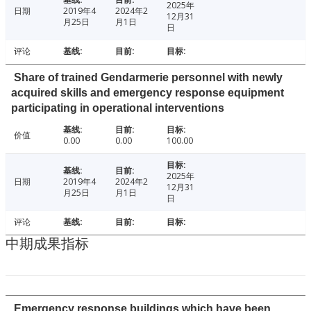
2025年
日期
2019年4
2024年2
12月31
月25日
月1日
日
评论
Share of trained Gendarmerie personnel with newly
acquired skills and emergency response equipment
participating in operational interventions
价值
0.00
0.00
100.00
2025年
日期
2019年4
2024年2
12月31
月25日
月1日
日
评论
中期成果指标
Emergency response buildings which have been