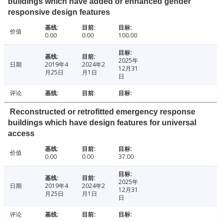
buildings which have added or enhanced gender
responsive design features
价值
0.00
0.00
100.00
2025年
日期
2019年4
2024年2
12月31
月25日
月1日
日
评论
Reconstructed or retrofitted emergency response
buildings which have design features for universal
access
价值
0.00
0.00
37.00
2025年
日期
2019年4
2024年2
12月31
月25日
月1日
日
评论