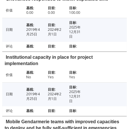
价值
0.00
0.00
100.00
2025年
日期
2019年4
2024年2
12月31
月25日
月1日
日
评论
Institutional capacity in place for project
implementation
价值
No
Yes
Yes
2025年
日期
2019年4
2024年2
12月31
月25日
月1日
日
评论
Mobile Gendarmerie teams with improved capacities
to deploy and be fully self-sufficient in emergencies