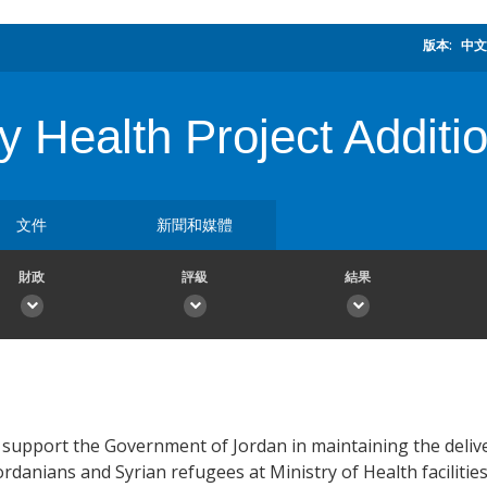
版本:
中文
Health Project Additio
文件
新聞和媒體
財政
評級
結果
 support the Government of Jordan in maintaining the deliv
danians and Syrian refugees at Ministry of Health facilities