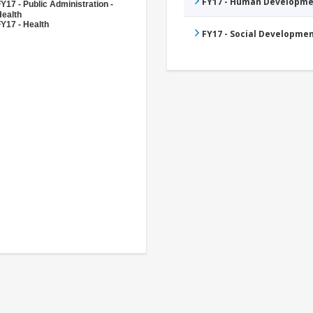
FY17 - Human Developme
Y17 - Public Administration -
Health
Y17 - Health
FY17 - Social Developme