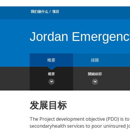
我们做什么
项目
Jordan Emergency 
概要
採購
概要
關鍵細節
发展目标
The Project development objective (PDO) is to
secondaryhealth services to poor uninsured Jor