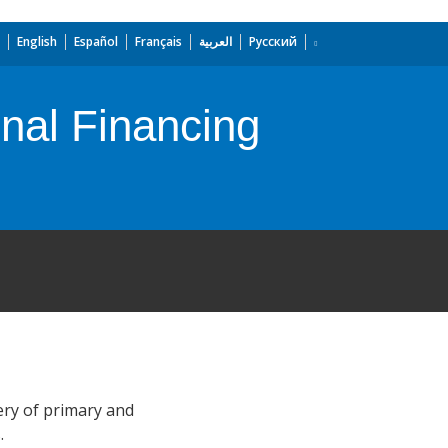
English
Español
Français
العربية
Русский
nal Financing
ery of primary and
.