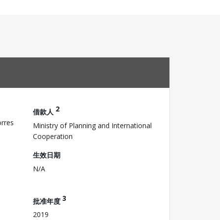
2
借款人
rres
Ministry of Planning and International
Cooperation
生效日期
N/A
3
批准年度
2019