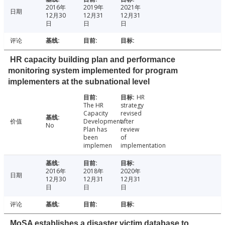
2016年
2019年
2021年
日期
12月30
12月31
12月31
日
日
日
评论
HR capacity building plan and performance
monitoring system implemented for program
implementers at the subnational level
HR
The HR
strategy
Capacity
revised
价值
Development
after
No
Plan has
review
been
of
implemen
implementation
2016年
2018年
2020年
日期
12月30
12月31
12月31
日
日
日
评论
MoSA establishes a disaster victim database to