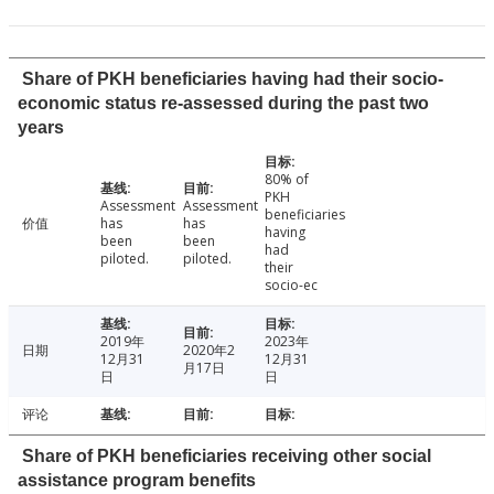
Share of PKH beneficiaries having had their socio-
economic status re-assessed during the past two
years
80% of
PKH
Assessment
Assessment
beneficiaries
价值
has
has
having
been
been
had
piloted.
piloted.
their
socio-ec
2019年
2023年
日期
2020年2
12月31
12月31
月17日
日
日
评论
Share of PKH beneficiaries receiving other social
assistance program benefits