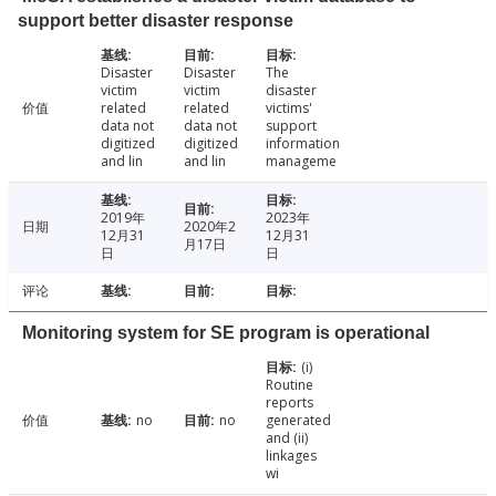
support better disaster response
Disaster
Disaster
The
victim
victim
disaster
价值
related
related
victims'
data not
data not
support
digitized
digitized
information
and lin
and lin
manageme
2019年
2023年
日期
2020年2
12月31
12月31
月17日
日
日
评论
Monitoring system for SE program is operational
(i)
Routine
reports
价值
no
no
generated
and (ii)
linkages
wi