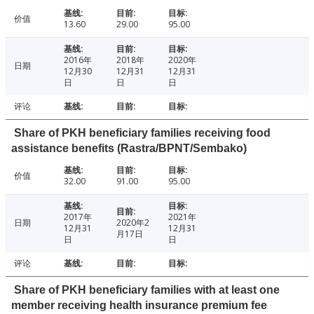
价值
13.60
29.00
95.00
2016年
2018年
2020年
日期
12月30
12月31
12月31
日
日
日
评论
Share of PKH beneficiary families receiving food
assistance benefits (Rastra/BPNT/Sembako)
价值
32.00
91.00
95.00
2017年
2021年
日期
2020年2
12月31
12月31
月17日
日
日
评论
Share of PKH beneficiary families with at least one
member receiving health insurance premium fee