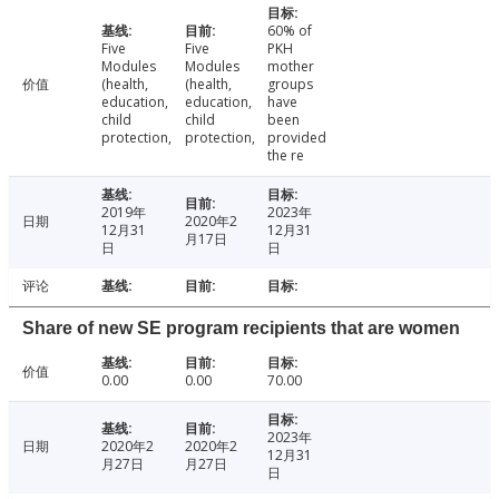
60% of
Five
Five
PKH
Modules
Modules
mother
价值
(health,
(health,
groups
education,
education,
have
child
child
been
protection,
protection,
provided
the re
2019年
2023年
日期
2020年2
12月31
12月31
月17日
日
日
评论
Share of new SE program recipients that are women
价值
0.00
0.00
70.00
2023年
日期
2020年2
2020年2
12月31
月27日
月27日
日