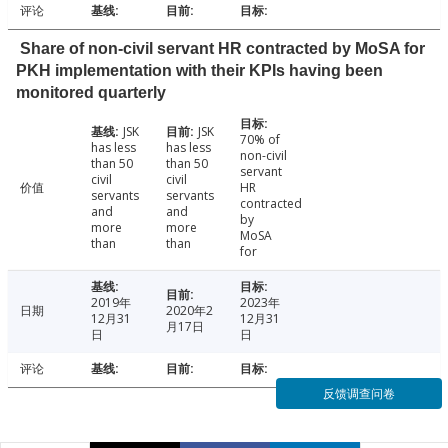
评论
Share of non-civil servant HR contracted by MoSA for
PKH implementation with their KPIs having been
monitored quarterly
JSK
JSK
70% of
has less
has less
non-civil
than 50
than 50
servant
civil
civil
价值
HR
servants
servants
contracted
and
and
by
more
more
MoSA
than
than
for
2019年
2023年
日期
2020年2
12月31
12月31
月17日
日
日
评论
反馈调查问卷