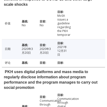
scale shocks
MoSA
issues a
价值
guideline
No
No
regarding
the PKH
temporar
2021年
日期
2020年3
2020年3
12月31
月20日
月20日
日
评论
PKH uses digital platforms and mass media to
regularly disclose information about program
performance and the program manages to carry out
social promotion
Communication
Communication
through
through
digital