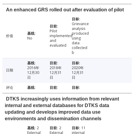
An enhanced GRS rolled out after evaluation of pilot
Grievance
analysis
Pilot
produced
价值
implemented
No
using
and
data
evaluated
collected
b
2016年
2018年
2020年
日期
12月30
12月31
12月31
日
日
日
评论
DTKS increasingly uses information from relevant
internal and external databases for DTKS data
updating and develops improved data use
environments and dissemination channels
2
2
11
External
External
internal