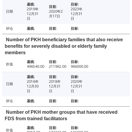
2019年
2023年
日期
2020年2
12月31
12月31
月17日
日
日
评论
Number of PKH beneficiary families that also receive
benefits for severely disabled or elderly family
members
价值
496540.00
211962.00
966000.00
2016年
2018年
2020年
日期
12月30
12月31
12月31
日
日
日
评论
Number of PKH mother groups that have received
FDS from trained facilitators
价值