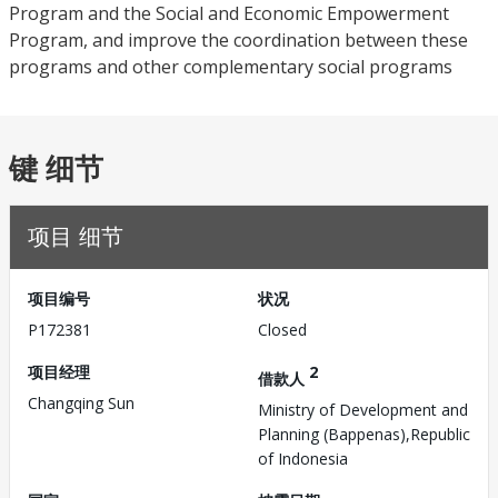
Program and the Social and Economic Empowerment
Program, and improve the coordination between these
programs and other complementary social programs
键 细节
项目 细节
项目编号
状况
P172381
Closed
项目经理
2
借款人
Changqing Sun
Ministry of Development and
Planning (Bappenas),Republic
of Indonesia