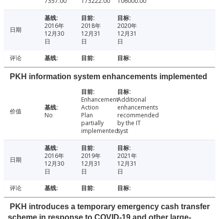
7357.00
173222.00
106000.00
2016年
2018年
2020年
日期
12月30
12月31
12月31
日
日
日
评论
PKH information system enhancements implemented
Enhancement
Additional
Action
enhancements
价值
No
Plan
recommended
partially
by the IT
implemented
syst
2016年
2019年
2021年
日期
12月30
12月31
12月31
日
日
日
评论
PKH introduces a temporary emergency cash transfer
scheme in response to COVID-19 and other large-