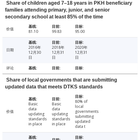
Share of children aged 7–18 years in PKH beneficiary
families attending primary, junior, and senior
secondary school at least 85% of the time
价值
81.10
99.83
95.00
2016年
2018年
2020年
日期
12月30
12月31
12月31
日
日
日
评论
Share of local governments that are submitting
updated data that meets DTKS standards
80% of
Basic
Basic
local
data
data
价值
governments
updating
updating
submitting
standards
standards
updated
in place
in place
data t