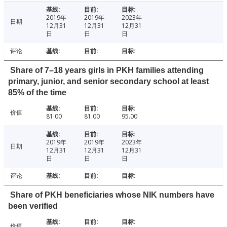
2019年
2019年
2023年
日期
12月31
12月31
12月31
日
日
日
评论
Share of 7–18 years girls in PKH families attending
primary, junior, and senior secondary school at least
85% of the time
价值
81.00
81.00
95.00
2019年
2019年
2023年
日期
12月31
12月31
12月31
日
日
日
评论
Share of PKH beneficiaries whose NIK numbers have
been verified
价值