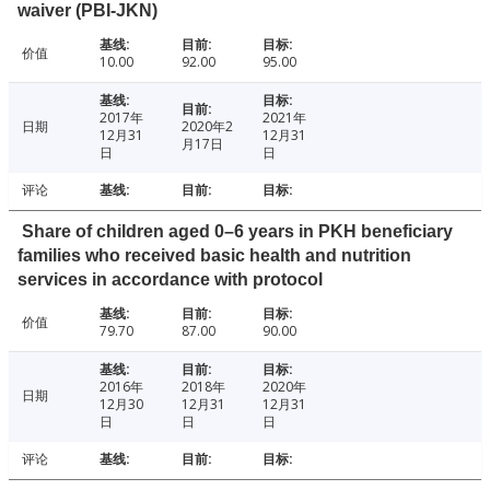
waiver (PBI-JKN)
价值
10.00
92.00
95.00
2017年
2021年
日期
2020年2
12月31
12月31
月17日
日
日
评论
Share of children aged 0–6 years in PKH beneficiary
families who received basic health and nutrition
services in accordance with protocol
价值
79.70
87.00
90.00
2016年
2018年
2020年
日期
12月30
12月31
12月31
日
日
日
评论