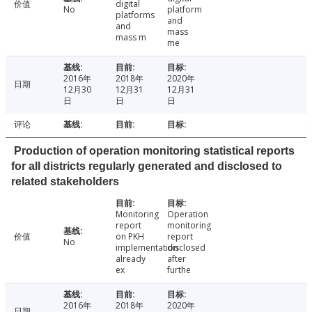
价值
digital
No
platform
platforms
and
and
mass
mass m
me
2016年
2018年
2020年
日期
12月30
12月31
12月31
日
日
日
评论
Production of operation monitoring statistical reports
for all districts regularly generated and disclosed to
related stakeholders
Monitoring
Operation
report
monitoring
价值
on PKH
report
No
implementation
disclosed
already
after
ex
furthe
2016年
2018年
2020年
日期