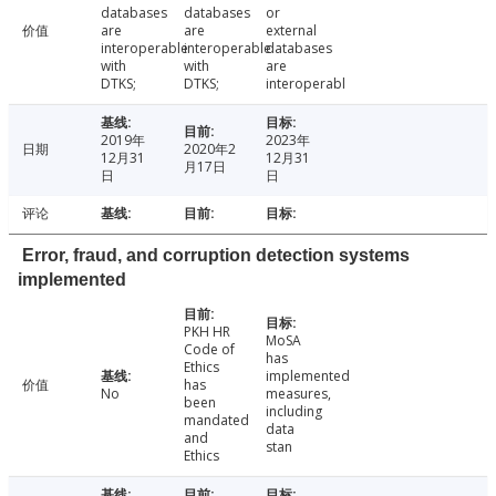
databases
databases
or
价值
are
are
external
interoperable
interoperable
databases
with
with
are
DTKS;
DTKS;
interoperabl
2019年
2023年
日期
2020年2
12月31
12月31
月17日
日
日
评论
Error, fraud, and corruption detection systems
implemented
PKH HR
MoSA
Code of
has
Ethics
implemented
价值
has
No
measures,
been
including
mandated
data
and
stan
Ethics