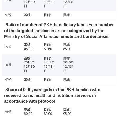
12月30
12月31
12月31
日
日
日
评论
Ratio of number of PKH beneficiary families to number
of the targeted families in areas categorized by the
Ministry of Social Affairs as remote and border areas
价值
48.00
80.60
85.00
2016年
2018年
2020年
日期
12月30
12月31
12月31
日
日
日
评论
Share of 0–6 years girls in the PKH families who
received basic health and nutrition services in
accordance with protocol
价值
80.00
80.00
95.00