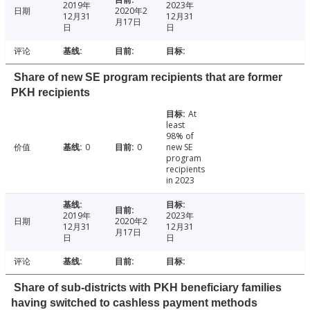
2019年
2023年
日期
2020年2
12月31
12月31
月17日
日
日
评论
Share of new SE program recipients that are former
PKH recipients
At
least
98% of
价值
0
0
new SE
program
recipients
in 2023
2019年
2023年
日期
2020年2
12月31
12月31
月17日
日
日
评论
Share of sub-districts with PKH beneficiary families
having switched to cashless payment methods