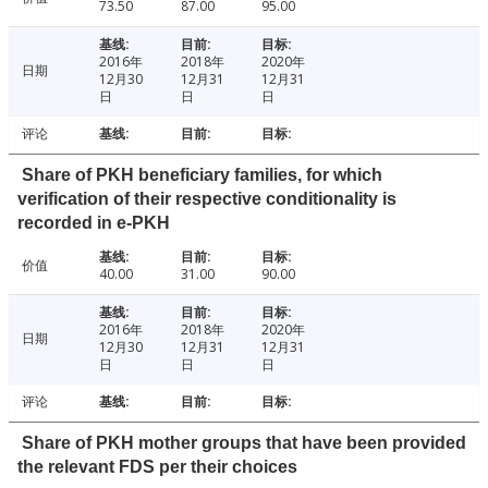
73.50
87.00
95.00
2016年
2018年
2020年
日期
12月30
12月31
12月31
日
日
日
评论
Share of PKH beneficiary families, for which
verification of their respective conditionality is
recorded in e-PKH
价值
40.00
31.00
90.00
2016年
2018年
2020年
日期
12月30
12月31
12月31
日
日
日
评论
Share of PKH mother groups that have been provided
the relevant FDS per their choices