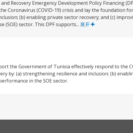
ce and Recovery Emergency Development Policy Financing (DPF
he Coronavirus (COVID-19) crisis and lay the foundation for
nclusion; (b) enabling private sector recovery; and (c) impr
e (SOE) sector. This DPF supports...
展开
ort the Government of Tunisia effectively respond to the C
ery by: (a) strengthening resilience and inclusion; (b) enabli
performance in the SOE sector.