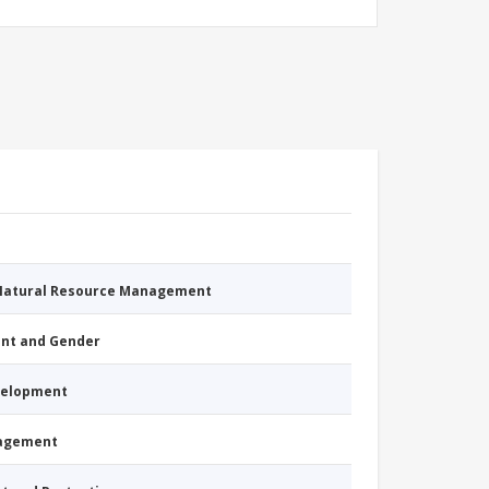
 Natural Resource Management
nt and Gender
evelopment
nagement