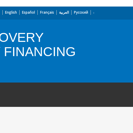
English
Español
Français
العربية
Русский
COVERY
 FINANCING