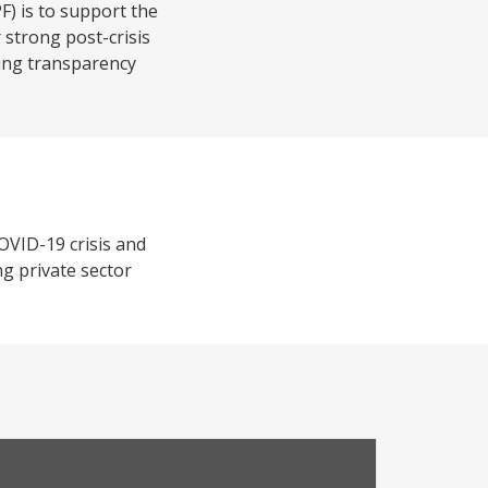
) is to support the
 strong post-crisis
oving transparency
OVID-19 crisis and
ng private sector