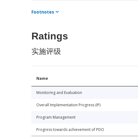
Footnotes
Ratings
实施评级
Name
Monitoring and Evaluation
Overall Implementation Progress (IP)
Program Management
Progress towards achievement of PDO