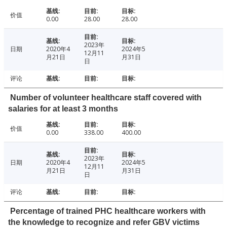
价值
0.00
28.00
28.00
2023年
日期
2020年4
2024年5
12月11
月21日
月31日
日
评论
Number of volunteer healthcare staff covered with
salaries for at least 3 months
价值
0.00
338.00
400.00
2023年
日期
2020年4
2024年5
12月11
月21日
月31日
日
评论
Percentage of trained PHC healthcare workers with
the knowledge to recognize and refer GBV victims