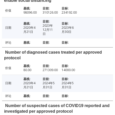
enable social distancing
价值
98096.00
310126.00
234192.00
2023年
日期
2020年4
2023年6
12月11
月21日
月30日
日
评论
Number of diagnosed cases treated per approved
protocol
价值
80.00
271309.00
14000.00
日期
2020年4
2024年5
2024年5
月21日
月31日
月31日
评论
Number of suspected cases of COVID19 reported and
investigated per approved protocol