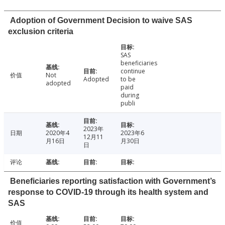
Adoption of Government Decision to waive SAS
exclusion criteria
SAS
beneficiaries
continue
价值
Not
Adopted
to be
adopted
paid
during
publi
2023年
日期
2020年4
2023年6
12月11
月16日
月30日
日
评论
Beneficiaries reporting satisfaction with Government’s
response to COVID-19 through its health system and
SAS
价值