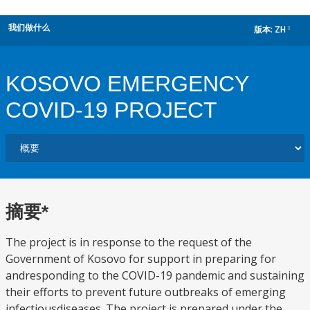
我们做什么
版本:
ZH
dropdown
KOSOVO EMERGENCY
COVID-19 PROJECT
摘要*
The project is in response to the request of the
Government of Kosovo for support in preparing for
andresponding to the COVID-19 pandemic and sustaining
their efforts to prevent future outbreaks of emerging
infectiousdiseases. The project is prepared under the