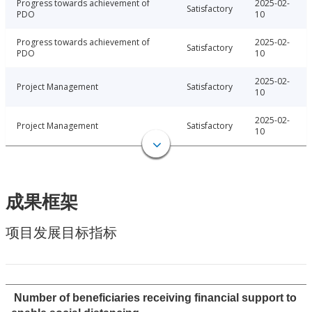
Progress towards achievement of
2025-02-
Satisfactory
PDO
10
Progress towards achievement of
2025-02-
Satisfactory
PDO
10
2025-02-
Project Management
Satisfactory
10
2025-02-
Project Management
Satisfactory
10
成果框架
项目发展目标指标
Number of beneficiaries receiving financial support to