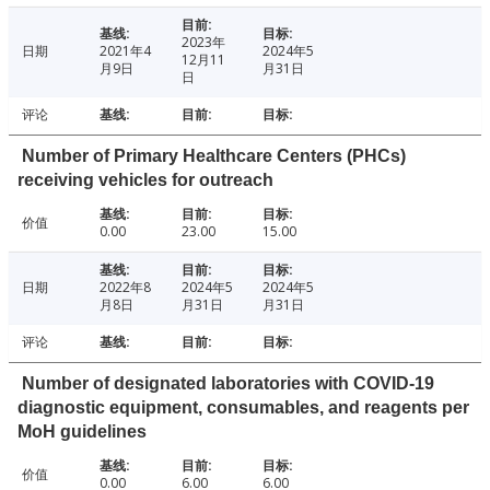
2023年
日期
2021年4
2024年5
12月11
月9日
月31日
日
评论
Number of Primary Healthcare Centers (PHCs)
receiving vehicles for outreach
价值
0.00
23.00
15.00
日期
2022年8
2024年5
2024年5
月8日
月31日
月31日
评论
Number of designated laboratories with COVID-19
diagnostic equipment, consumables, and reagents per
MoH guidelines
价值
0.00
6.00
6.00