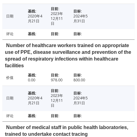
2023年
日期
2020年4
2024年5
12月11
月21日
月31日
日
评论
Number of healthcare workers trained on appropriate
use of PPE, disease surveillance and prevention of the
spread of respiratory infections within healthcare
facilities
价值
0.00
978.00
800.00
2023年
日期
2020年4
2024年5
12月11
月21日
月31日
日
评论
Number of medical staff in public health laboratories,
trained to undertake contact tracing