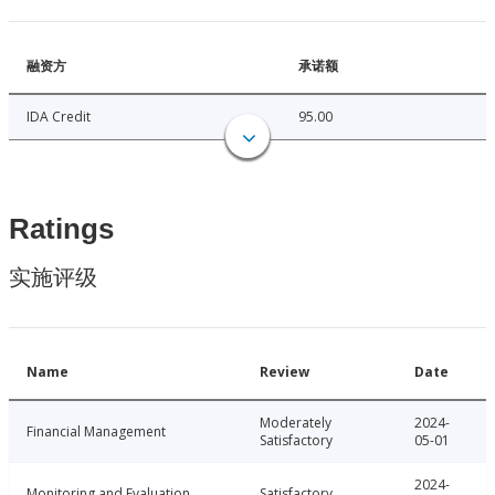
融资方
承诺额
IDA Credit
95.00
Ratings
实施评级
Name
Review
Date
Moderately
2024-
Financial Management
Satisfactory
05-01
2024-
Monitoring and Evaluation
Satisfactory