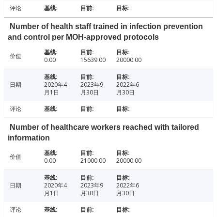
评论
Number of health staff trained in infection prevention
and control per MOH-approved protocols
价值
0.00
15639.00
20000.00
日期
2020年4
2023年9
2022年6
月1日
月30日
月30日
评论
Number of healthcare workers reached with tailored
information
价值
0.00
21000.00
20000.00
日期
2020年4
2023年9
2022年6
月1日
月30日
月30日
评论