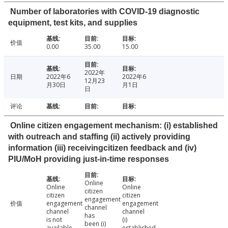
Number of laboratories with COVID-19 diagnostic
equipment, test kits, and supplies
价值
0.00
35.00
15.00
2022年
日期
2022年6
2022年6
12月23
月30日
月1日
日
评论
Online citizen engagement mechanism: (i) established
with outreach and staffing (ii) actively providing
information (iii) receivingcitizen feedback and (iv)
PIU/MoH providing just-in-time responses
Online
Online
Online
citizen
citizen
citizen
engagement
价值
engagement
engagement
channel
channel
channel
has
is not
(i)
been (i)
available
established,