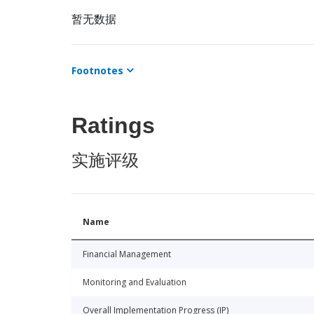
暂无数据
Footnotes
Ratings
实施评级
Name
Financial Management
Monitoring and Evaluation
Overall Implementation Progress (IP)