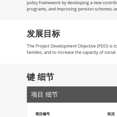
policy framework by developing a new contri
programs, and improving pension schemes; and 
发展目标
The Project Development Objective (PDO) is to
families, and to increase the capacity of soci
键 细节
项目 细节
项目编号
状况