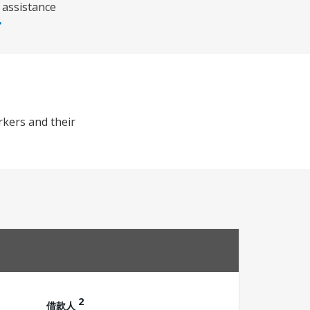
 assistance
rkers and their
2
借款人