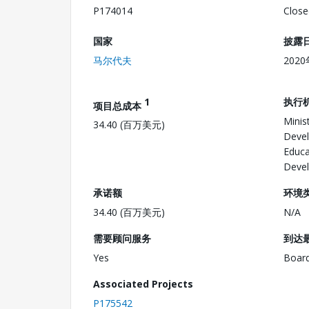
P174014
Close
国家
披露
马尔代夫
202
1
执行
项目总成本
Minis
34.40 (百万美元)
Devel
Educa
Deve
承诺额
环境
34.40 (百万美元)
N/A
需要顾问服务
到达
Yes
Boar
Associated Projects
P175542