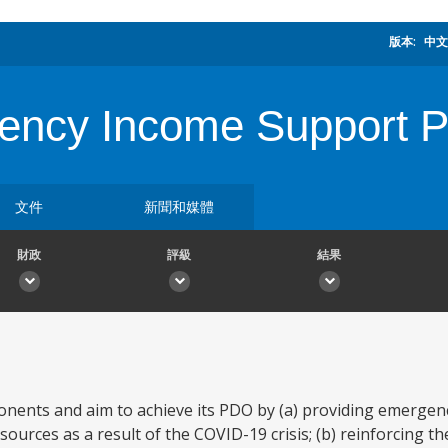
版本:
中文
ncy Income Support Pr
文件
新聞和媒體
財政
評級
結果
ents and aim to achieve its PDO by (a) providing emergenc
sources as a result of the COVID-19 crisis; (b) reinforcing th