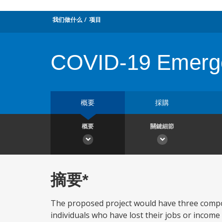
我们做什么
项目
COVID-19 Emerge
概要
採購
概要
關鍵細節
摘要*
The proposed project would have three compon
individuals who have lost their jobs or income 