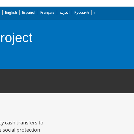
English
Español
Français
العربية
Русский
oject
y cash transfers to
e social protection