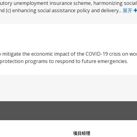
butory unemployment insurance scheme, harmonizing social
(c) enhancing social assistance policy and delivery...
展开
 mitigate the economic impact of the COVID-19 crisis on wo
al protection programs to respond to future emergencies.
项目经理