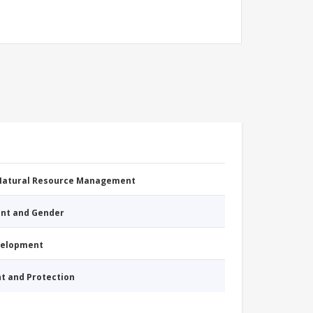
 Natural Resource Management
nt and Gender
evelopment
nt and Protection