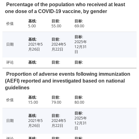
Percentage of the population who received at least
one dose of a COVID-19 vaccine, by gender
价值
5.00
55.00
69.00
2025年
日期
2021年5
2024年5
12月31
月26日
月22日
日
评论
Proportion of adverse events following immunization
(AEFI) reported and investigated based on national
guidelines
价值
15.00
79.00
80.00
2025年
日期
2021年5
2024年5
12月31
月26日
月22日
日
评论