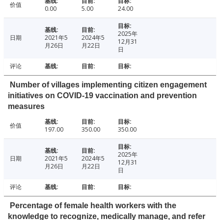
价值
0.00
5.00
24.00
2025年
日期
2021年5
2024年5
12月31
月26日
月22日
日
评论
Number of villages implementing citizen engagement
initiatives on COVID-19 vaccination and prevention
measures
价值
197.00
350.00
350.00
2025年
日期
2021年5
2024年5
12月31
月26日
月22日
日
评论
Percentage of female health workers with the
knowledge to recognize, medically manage, and refer