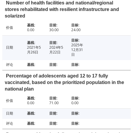
Number of health facilities and national/regional
stores rehabilitated with resilient infrastructure and
solarized
价值
0.00
30.00
24.00
2025年
日期
2021年5
2024年5
12月31
月26日
月22日
日
评论
Percentage of adolescents aged 12 to 17 fully
vaccinated, based on the prioritized population in the
national plan
价值
0.00
71.00
0.00
日期
评论