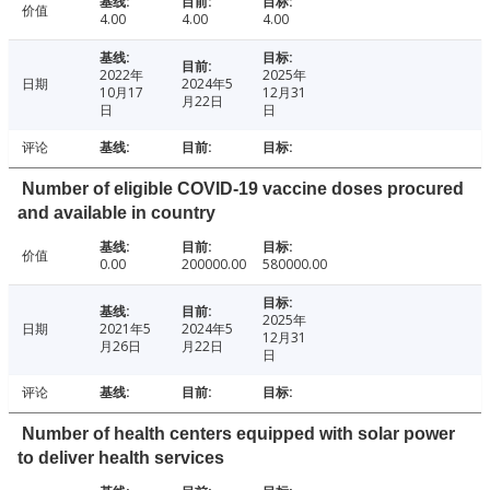
价值
4.00
4.00
4.00
2022年
2025年
日期
2024年5
10月17
12月31
月22日
日
日
评论
Number of eligible COVID-19 vaccine doses procured
and available in country
价值
0.00
200000.00
580000.00
2025年
日期
2021年5
2024年5
12月31
月26日
月22日
日
评论
Number of health centers equipped with solar power
to deliver health services