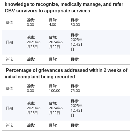
knowledge to recognize, medically manage, and refer
GBV survivors to appropriate services
价值
0.00
4.00
30.00
2025年
日期
2021年5
2024年5
12月31
月26日
月22日
日
评论
Percentage of grievances addressed within 2 weeks of
initial complaint being recorded
价值
0.00
100.00
75.00
2025年
日期
2021年5
2024年5
12月31
月26日
月22日
日
评论