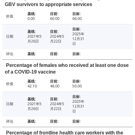
GBV survivors to appropriate services
价值
0.00
60.00
66.00
2025年
日期
2021年5
2024年5
12月31
月26日
月22日
日
评论
Percentage of females who received at least one dose
of a COVID-19 vaccine
价值
42.10
48.00
50.00
2025年
日期
2021年5
2024年5
12月31
月26日
月22日
日
评论
Percentage of frontline health care workers with the