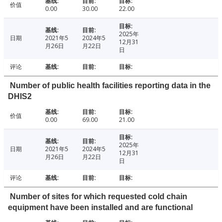
价值
0.00
30.00
22.00
2025年
日期
2021年5
2024年5
12月31
月26日
月22日
日
评论
Number of public health facilities reporting data in the
DHIS2
价值
0.00
69.00
21.00
2025年
日期
2021年5
2024年5
12月31
月26日
月22日
日
评论
Number of sites for which requested cold chain
equipment have been installed and are functional