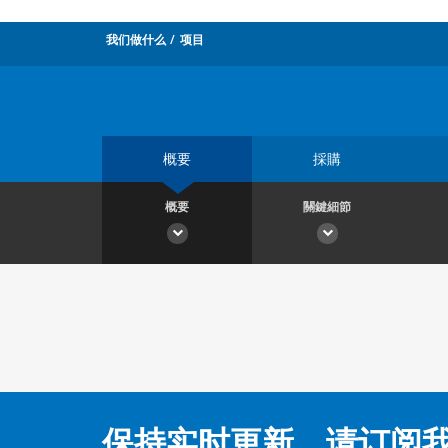
我们做什么
项目
概要
採購
概要
關鍵細節
保持实时更新，请订阅