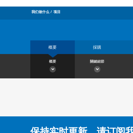
我们做什么
项目
概要
採購
概要
關鍵細節
保持实时更新，请订阅